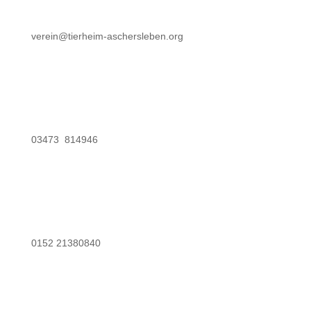
verein@tierheim-aschersleben.org
03473 814946
0152 21380840