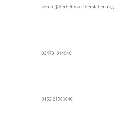
verein@tierheim-aschersleben.org
03473 814946
0152 21380840