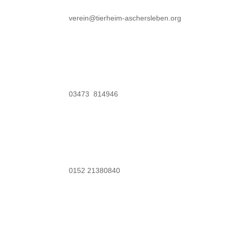
verein@tierheim-aschersleben.org
03473 814946
0152 21380840