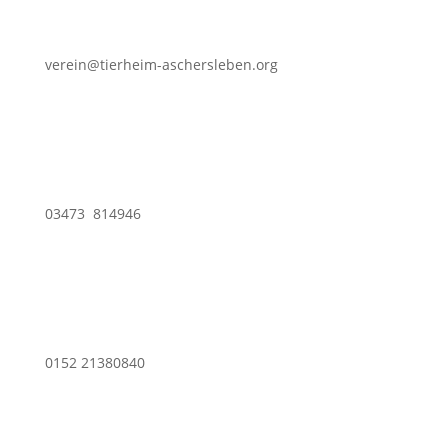
verein@tierheim-aschersleben.org
03473 814946
0152 21380840