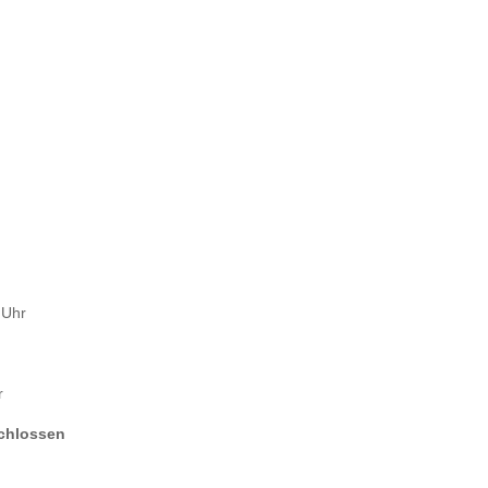
 Uhr
r
chlossen