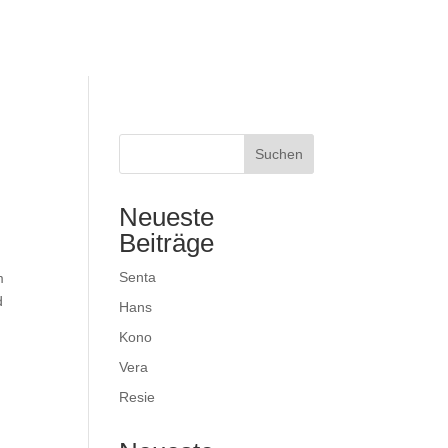
Tierschutzverein
Spenden
Hilfe
Suchen
Neueste
Beiträge
Senta
m
d
Hans
Kono
Vera
Resie