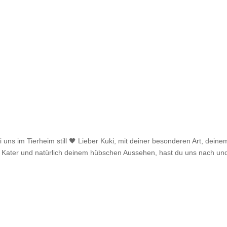
Tiervermittlung
Aktuelles
uns im Tierheim still 🖤 Lieber Kuki, mit deiner besonderen Art, deine
zer Kater und natürlich deinem hübschen Aussehen, hast du uns nach un