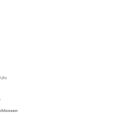
 Uhr
r
chlossen