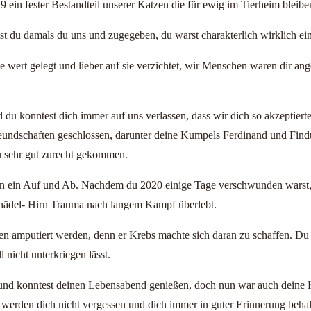
19 ein fester Bestandteil unserer Katzen die für ewig im Tierheim bleibe
 du damals du uns und zugegeben, du warst charakterlich wirklich ein
ie wert gelegt und lieber auf sie verzichtet, wir Menschen waren dir an
u konntest dich immer auf uns verlassen, dass wir dich so akzeptierte
Freundschaften geschlossen, darunter deine Kumpels Ferdinand und Fin
u sehr gut zurecht gekommen.
en ein Auf und Ab. Nachdem du 2020 einige Tage verschwunden warst, 
chädel- Hirn Trauma nach langem Kampf überlebt.
n amputiert werden, denn er Krebs machte sich daran zu schaffen. Du h
l nicht unterkriegen lässt.
s und konntest deinen Lebensabend genießen, doch nun war auch deine
r werden dich nicht vergessen und dich immer in guter Erinnerung behal