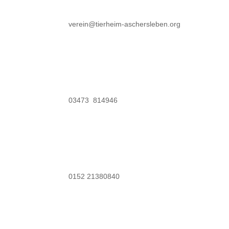
verein@tierheim-aschersleben.org
03473 814946
0152 21380840