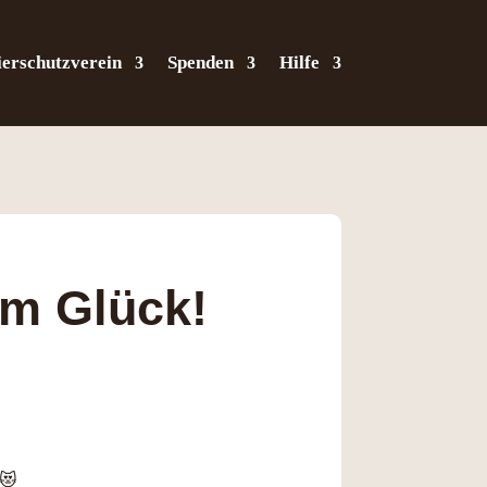
ierschutzverein
Spenden
Hilfe
em Glück!
 😻