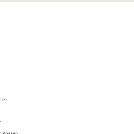
 Uhr
r
chlossen