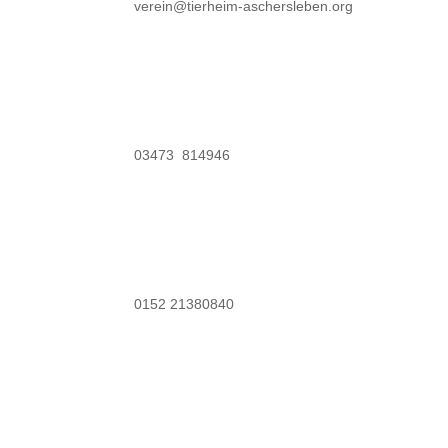
verein@tierheim-aschersleben.org
03473 814946
0152 21380840